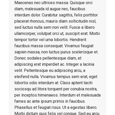
Maecenas nec ultrices massa. Quisque orci
diam, malesuada id augue nec, faucibus
interdum dolor. Curabitur sagittis, felis porttitor
placerat rhoncus, mauris diam sollicitudin nisl,
sed luctus nulla sem non velit. Fusce a libero
ullamcorper, volutpat orci ut, suscipit erat. Morbi
tempor tortor vel urna lobortis. Hendrerit
faucibus massa consequat. Vivamus feugiat
sapien massa, non luctus purus scelerisque et.
Donec sodales pellentesque diam, et
adipiscing erat imperdiet ac. Integer a lacinia
velit. Pellentesque eu adipiscing arcu, a
eleifend nulla. Vivamus tempus sem erat, eget
lobortis odio interdum at. Class aptent taciti
sociosqu ad litora torquent per conubia nostra,
per inceptos himenaeos. Interdum et malesuada
fames ac ante ipsum primis in faucibus.
Phasellus et feugiat risus. Ut a egestas libero.
Morbi dictum quis felis vel congue. Sed eu arcu