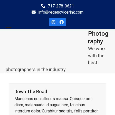
Skip
717-278-0621
to
info@regencyicerink.com
content
Instagram
Facebook
Photog
Open
Close
Raphy
mobile
mobile
We work
menu
menu
with the
best
photographers in the industry
Down The Road
Maecenas nec ultrices massa. Quisque orci
diam, malesuada id augue nec, faucibus
interdum dolor. Curabitur sagittis, felis porttitor